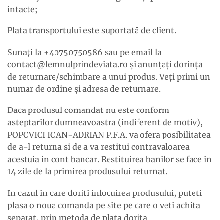
intacte;
Plata transportului este suportată de client.
Sunați la +40750750586 sau pe email la
contact@lemnulprindeviata.ro și anunțați dorința
de returnare/schimbare a unui produs. Veți primi un
numar de ordine și adresa de returnare.
Daca produsul comandat nu este conform
asteptarilor dumneavoastra (indiferent de motiv),
POPOVICI IOAN-ADRIAN P.F.A. va ofera posibilitatea
de a-l returna si de a va restitui contravaloarea
acestuia in cont bancar. Restituirea banilor se face in
14 zile de la primirea produsului returnat.
In cazul in care doriti inlocuirea produsului, puteti
plasa o noua comanda pe site pe care o veti achita
separat, prin metoda de plata dorita.