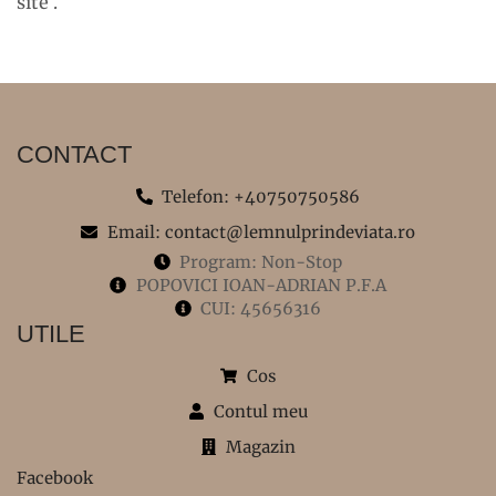
site .
CONTACT
Telefon: +40750750586
Email: contact@lemnulprindeviata.ro
Program: Non-Stop
POPOVICI IOAN-ADRIAN P.F.A
CUI: 45656316
UTILE
Cos
Contul meu
Magazin
Facebook