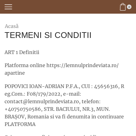
0
Acasă
TERMENI SI CONDITII
ART 1 Definitii
Platforma online https://lemnulprindeviata.ro/
apartine
POPOVICI IOAN-ADRIAN P.F.A., CUI : 45656316, R
eg.Com.: F08/179/2022, e-mail:
contact@lemnulprindeviata.ro, telefon:
+40750750586, STR. BACIULUI, NR.3, MUN.
BRAŞOV, Romania si va fi denumita in continuare
PLATFORMA