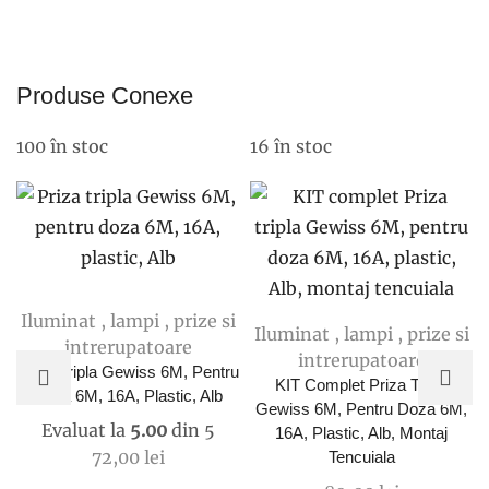
47-
L
2003806
Produse Conexe
100 în stoc
16 în stoc
Iluminat , lampi , prize si
Iluminat , lampi , prize si
intrerupatoare
intrerupatoare
Priza Tripla Gewiss 6M, Pentru
KIT Complet Priza Tripla
Doza 6M, 16A, Plastic, Alb
Gewiss 6M, Pentru Doza 6M,
Evaluat la
5.00
din 5
16A, Plastic, Alb, Montaj
72,00
lei
Tencuiala