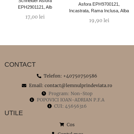
Schneider Asfora
Asfora EPH9700121,
EPH2901121, Alb
Incastrata, Rama Inclusa, Alba
17,00
lei
19,90
lei
CONTACT
Telefon: +40750750586
Email: contact@lemnulprindeviata.ro
Program: Non-Stop
POPOVICI IOAN-ADRIAN P.F.A
CUI: 45656316
UTILE
Cos