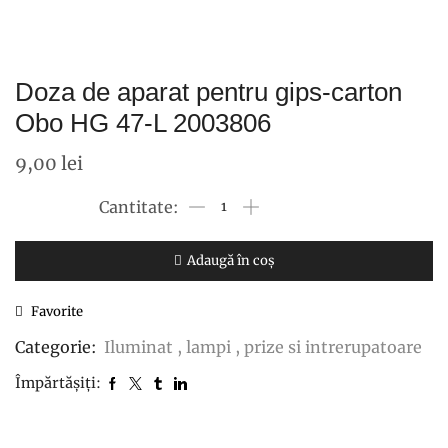
Doza de aparat pentru gips-carton
Obo HG 47-L 2003806
9,00
lei
Cantitate
Doza
de
Adaugă în coș
aparat
Favorite
pentru
gips-
Categorie:
Iluminat , lampi , prize si intrerupatoare
carton
Împărtășiți:
Obo
HG