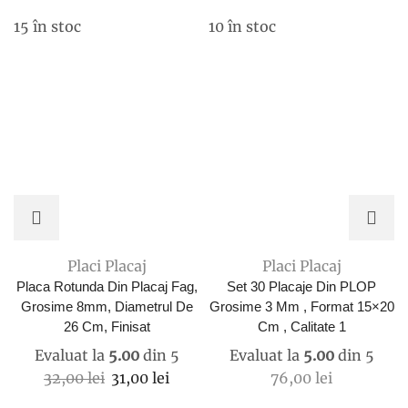
15 în stoc
10 în stoc
Placi Placaj
Placi Placaj
Placa Rotunda Din Placaj Fag,
Set 30 Placaje Din PLOP
Grosime 8mm, Diametrul De
Grosime 3 Mm , Format 15×20
26 Cm, Finisat
Cm , Calitate 1
Evaluat la
5.00
din 5
Evaluat la
5.00
din 5
Prețul
Prețul
32,00
lei
31,00
lei
76,00
lei
inițial
curent