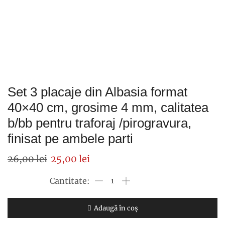
Set 3 placaje din Albasia format
40×40 cm, grosime 4 mm, calitatea
b/bb pentru traforaj /pirogravura,
finisat pe ambele parti
Prețul
Prețul
26,00
lei
25,00
lei
inițial
curent
Cantitate
a
este:
Set
fost:
25,00 lei.
3
Adaugă în coș
26,00 lei.
placaje