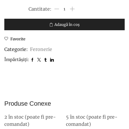
Cantitate
Surub
cuplare
Adaugă în coș
cap
Favorite
inecat
7,0x50
Categorie:
Feronerie
mm
Împărtășiți:
(100buc/punga)
Produse Conexe
2 în stoc (poate fi pre-
5 în stoc (poate fi pre-
comandat)
comandat)