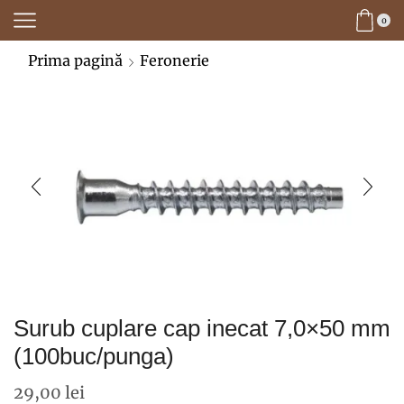
0
Prima pagină
Feronerie
Surub cuplare cap inecat 7,0×50 mm
(100buc/punga)
29,00
lei