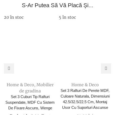
fost:
37,00 lei.
S-Ar Putea Să Vă Placă Și...
71,00 lei.
20 în stoc
5 în stoc
Home & Deco
,
Mobilier
Home & Deco
de gradina
Set 3 Rafturi De Perete MDF,
Culoare Naturala, Dimensiuni
Set 3 Cuburi Tip Rafturi
42.5/32.5/22.5 Cm, Montaj
Suspendate, MDF Cu Sistem
Usor Cu Suporturi Ascunse
De Fixare Ascuns, Wenge