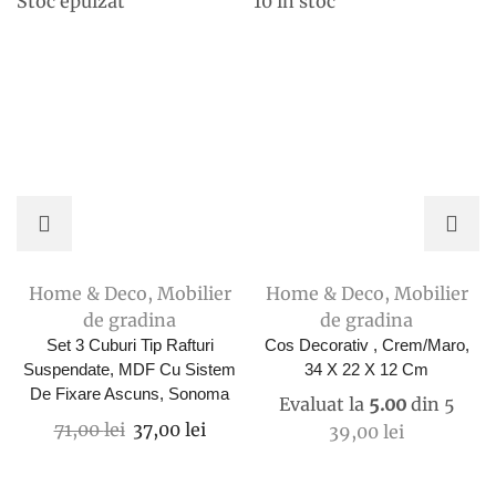
Stoc epuizat
10 în stoc
Home & Deco
,
Mobilier
Home & Deco
,
Mobilier
de gradina
de gradina
Set 3 Cuburi Tip Rafturi
Cos Decorativ , Crem/maro,
Suspendate, MDF Cu Sistem
34 X 22 X 12 Cm
De Fixare Ascuns, Sonoma
Evaluat la
5.00
din 5
Prețul
Prețul
71,00
lei
37,00
lei
39,00
lei
inițial
curent
a
este: