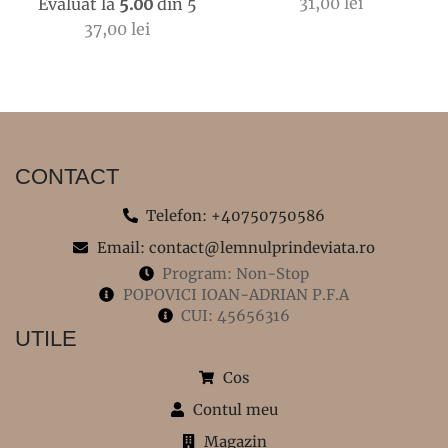
31,00
lei
Evaluat la
5.00
din 5
37,00
lei
CONTACT
Telefon: +40750750586
Email: contact@lemnulprindeviata.ro
Program: Non-Stop
POPOVICI IOAN-ADRIAN P.F.A
CUI: 45656316
UTILE
Cos
Contul meu
Magazin