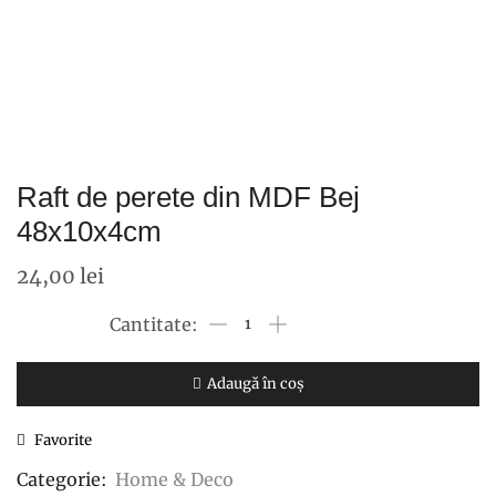
Raft de perete din MDF Bej
48x10x4cm
24,00
lei
Cantitate
Raft
de
Adaugă în coș
perete
Favorite
din
MDF
Categorie:
Home & Deco