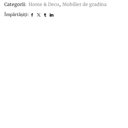
Metalic
Categorii:
Home & Deco
,
Mobilier de gradina
Negru
Împărtășiți:
35x18x22cm