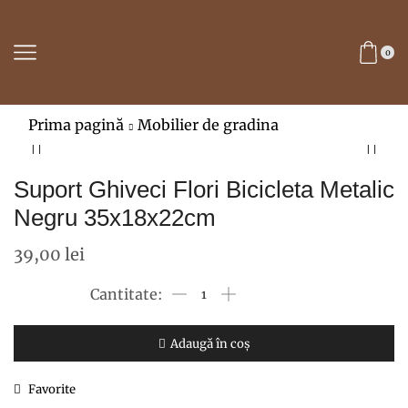
0
Prima pagină
Mobilier de gradina
Suport Ghiveci Flori Bicicleta Metalic
Negru 35x18x22cm
39,00
lei
Cantitate
Suport
Ghiveci
Adaugă în coș
Flori
Favorite
Bicicleta