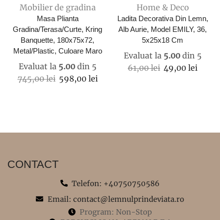
Mobilier de gradina
Home & Deco
Masa Plianta
Ladita Decorativa Din Lemn,
Gradina/terasa/curte, Kring
Alb Aurie, Model EMILY, 36,
Banquette, 180x75x72,
5x25x18 Cm
Metal/plastic, Culoare Maro
Evaluat la
5.00
din 5
Evaluat la
5.00
din 5
Prețul
Prețu
61,00
lei
49,00
lei
Prețul
Prețul
745,00
lei
598,00
lei
inițial
curen
inițial
curent
a
este:
a
este:
fost:
49,00 
fost:
598,00 lei.
61,00 lei.
745,00 lei.
CONTACT
Telefon: +40750750586
Email: contact@lemnulprindeviata.ro
Program: Non-Stop