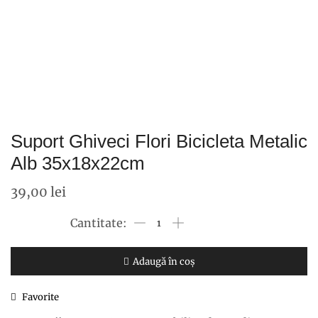
Suport Ghiveci Flori Bicicleta Metalic
Alb 35x18x22cm
39,00
lei
Cantitate
Suport
Ghiveci
Adaugă în coș
Flori
Favorite
Bicicleta