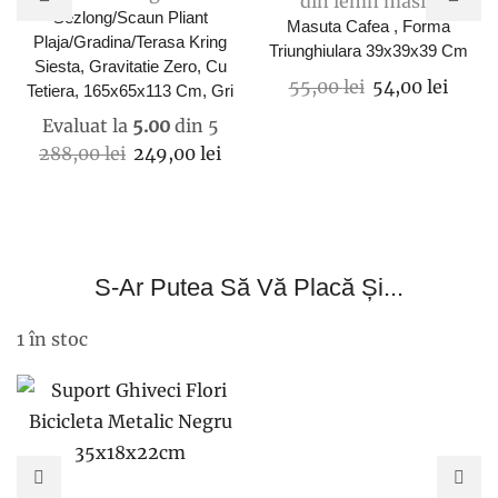
din lemn masiv
Sezlong/Scaun Pliant
Masuta Cafea , Forma
Plaja/gradina/terasa Kring
Triunghiulara 39x39x39 Cm
Siesta, Gravitatie Zero, Cu
Prețul
Prețu
55,00
lei
54,00
lei
Tetiera, 165x65x113 Cm, Gri
inițial
curen
Evaluat la
5.00
din 5
a
este:
Prețul
Prețul
288,00
lei
249,00
lei
fost:
54,00 
inițial
curent
55,00 lei.
a
este:
fost:
249,00 lei.
288,00 lei.
S-Ar Putea Să Vă Placă Și...
1 în stoc