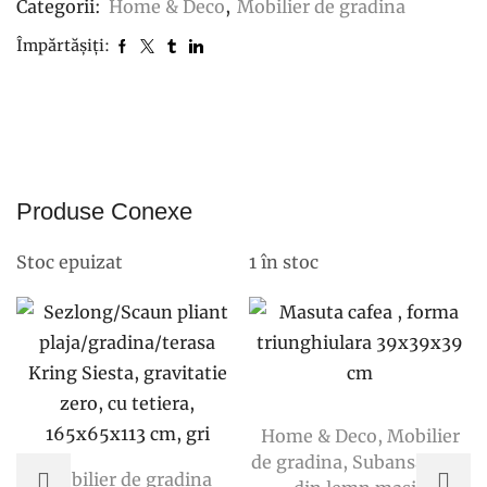
Metalic
Categorii:
Home & Deco
,
Mobilier de gradina
Alb
Împărtășiți:
35x18x22cm
Produse Conexe
Stoc epuizat
1 în stoc
Home & Deco
,
Mobilier
de gradina
,
Subansamble
Mobilier de gradina