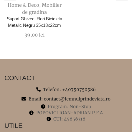
Home & Deco
,
Mobilier
de gradina
Suport Ghiveci Flori Bicicleta
Metalic Negru 35x18x22cm
39,00
lei
CONTACT
Telefon: +40750750586
Email: contact@lemnulprindeviata.ro
Program: Non-Stop
POPOVICI IOAN-ADRIAN P.F.A
CUI: 45656316
UTILE